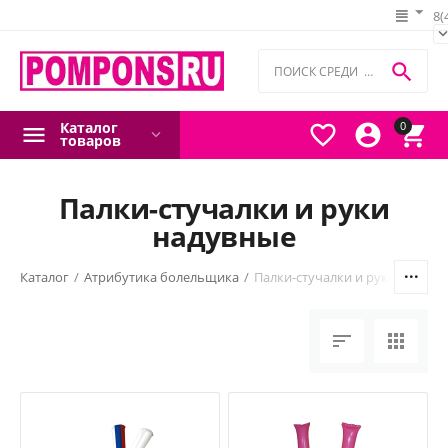
8(

Каталог
0



товаров
Палки-стучалки и руки
надувные
я
/
Каталог
/
Атрибутика болельщика
/
Палки-стучалки и руки надувн

