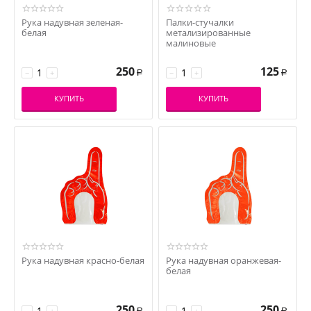
Рука надувная зеленая-
Палки-стучалки
белая
метализированные
малиновые
250
125
−
+
−
+
Р
Р
КУПИТЬ
КУПИТЬ
Рука надувная красно-белая
Рука надувная оранжевая-
белая
250
250
−
+
−
+
Р
Р