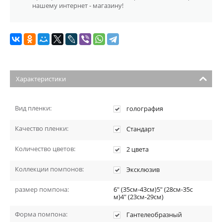
нашему интернет - магазину!
Характеристики
Вид пленки:
голография
Качество пленки:
Стандарт
Количество цветов:
2 цвета
Коллекции помпонов:
Эксклюзив
размер помпона:
6" (35см-43см)5" (28см-35с
м)4" (23см-29см)
Форма помпона:
Гантелеобразный