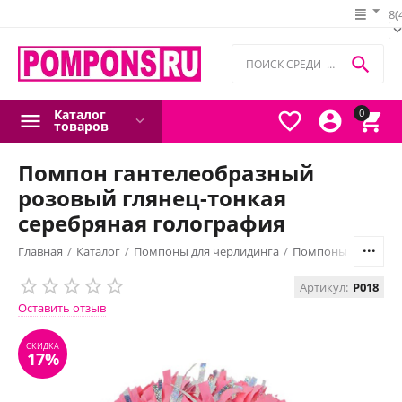
8(

Каталог
0



товаров
Помпон гантелеобразный
розовый глянец-тонкая
серебряная голография
Главная
/
Каталог
/
Помпоны для черлидинга
/
Помпоны гантелео
СКИДКА
17%
Артикул:
P018
Оставить отзыв