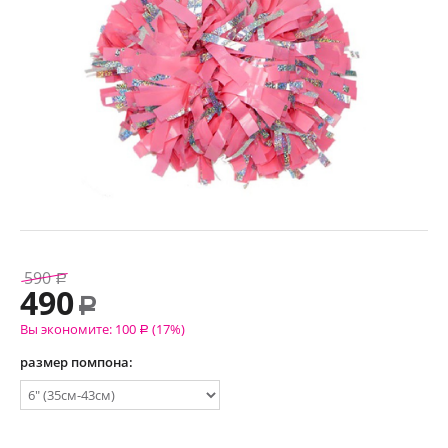
590
Р
490
Р
Вы экономите:
100
(
17
%)
Р
размер помпона: