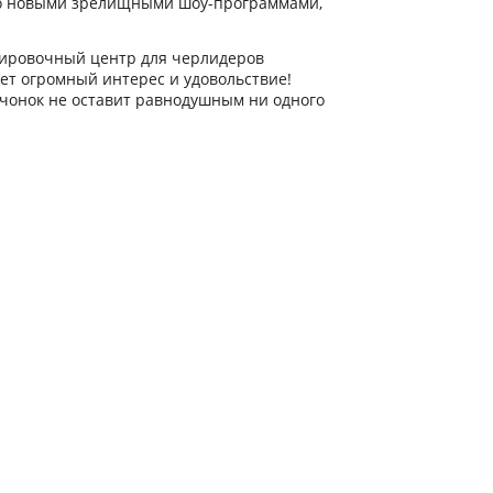
ько новыми зрелищными шоу-программами,
пировочный центр для черлидеров
ет огромный интерес и удовольствие!
вчонок не оставит равнодушным ни одного