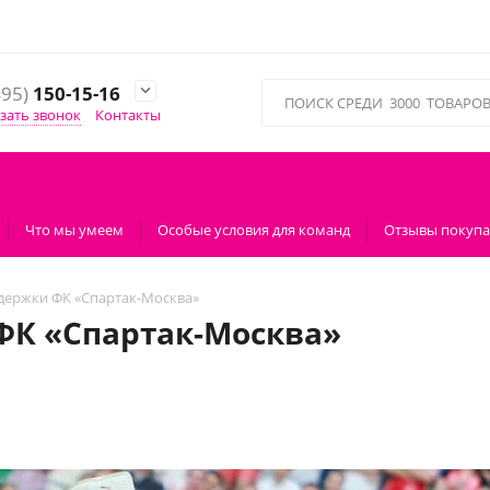
495)
150-15-16

зать звонок
Контакты
Что мы умеем
Особые условия для команд
Отзывы покупа
держки ФК «Спартак-Москва»
ФК «Спартак-Москва»