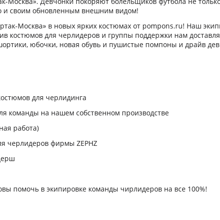
так-Москва». Девчонки покоряют болельщиков футбола не тол
о и своим обновленным внешним видом!
ртак-Москва» в новых ярких костюмах от pompons.ru! Наш эки
шив костюмов для черлидеров и группы поддержки нам доставля
 шортики, юбочки, новая обувь и пушистые помпоны и драйв де
костюмов для черлидинга
для команды на нашем собственном производстве
ная работа)
для черлидеров фирмы ZEPHZ
дерш
товы помочь в экипировке команды чирлидеров на все 100%!