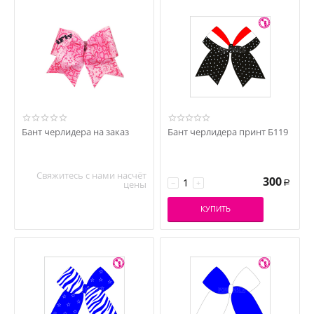
Бант черлидера на заказ
Бант черлидера принт Б119
Свяжитесь с нами насчёт
300
−
+
цены
Р
КУПИТЬ