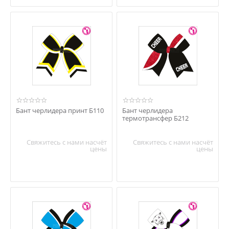
Бант черлидера принт Б110
Бант черлидера
термотрансфер Б212
Свяжитесь с нами насчёт
Свяжитесь с нами насчёт
цены
цены