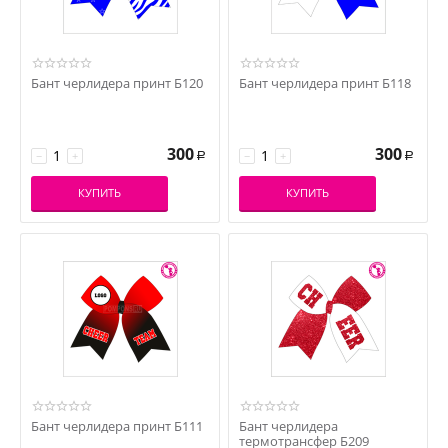
Бант черлидера принт Б120
Бант черлидера принт Б118
300
300
−
+
−
+
Р
Р
КУПИТЬ
КУПИТЬ
Бант черлидера принт Б111
Бант черлидера
термотрансфер Б209