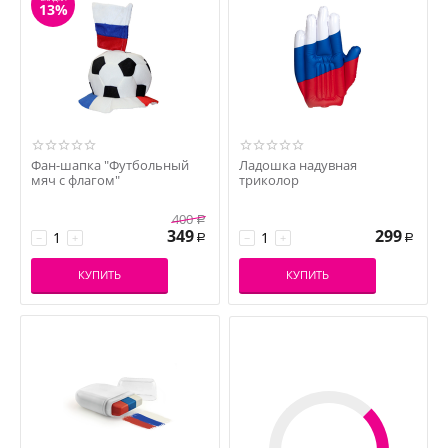
13%
Фан-шапка "Футбольный
Ладошка надувная
мяч с флагом"
триколор
400
Р
349
299
−
+
−
+
Р
Р
КУПИТЬ
КУПИТЬ