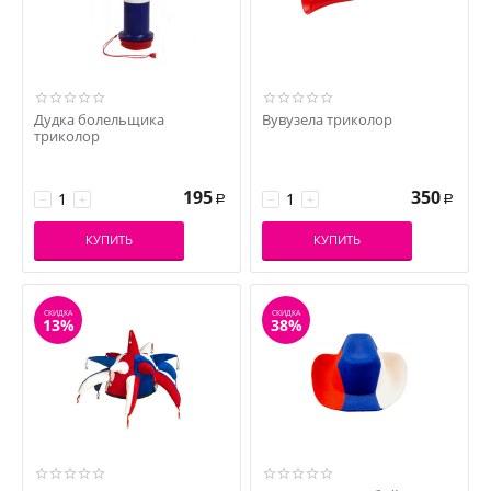
Дудка болельщика
Вувузела триколор
триколор
195
350
−
+
−
+
Р
Р
КУПИТЬ
КУПИТЬ
СКИДКА
СКИДКА
13%
38%