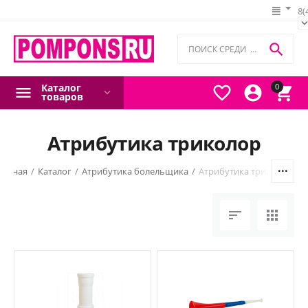
8(

Каталог
0



товаров
Атрибутика триколор
лавная
/
Каталог
/
Атрибутика болельщика
/
Атрибутика триколор

