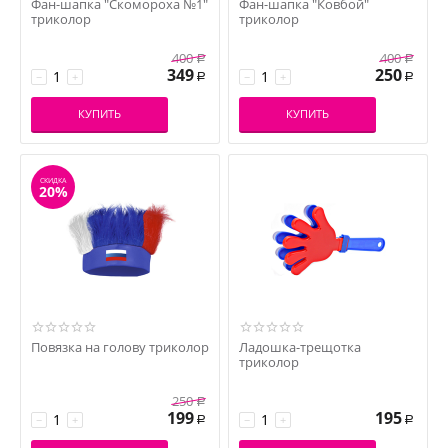
Фан-шапка "Скомороха №1"
Фан-шапка "Ковбой"
триколор
триколор
400
400
Р
Р
349
250
−
+
−
+
Р
Р
КУПИТЬ
КУПИТЬ
СКИДКА
20%
Повязка на голову триколор
Ладошка-трещотка
триколор
250
Р
199
195
−
+
−
+
Р
Р