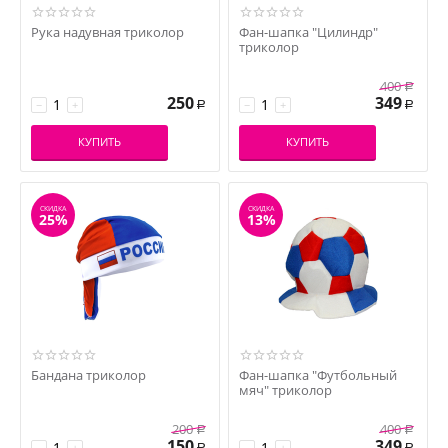
Рука надувная триколор
Фан-шапка "Цилиндр"
триколор
400
Р
250
349
−
+
−
+
Р
Р
КУПИТЬ
КУПИТЬ
СКИДКА
СКИДКА
25%
13%
Бандана триколор
Фан-шапка "Футбольный
мяч" триколор
200
400
Р
Р
150
349
−
+
−
+
Р
Р