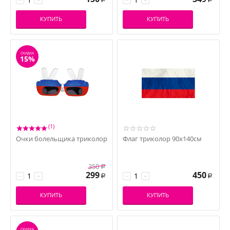
КУПИТЬ
КУПИТЬ
СКИДКА
15%
(1)
Очки болельщика триколор
Флаг триколор 90х140см
350
Р
299
450
−
+
−
+
Р
Р
КУПИТЬ
КУПИТЬ
СКИДКА