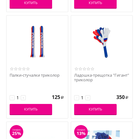
КУПИТЬ
КУПИТЬ
Палки-стучалки триколор
Ладошка-трещотка "Гигант"
триколор
125
350
−
+
−
+
Р
Р
КУПИТЬ
КУПИТЬ
СКИДКА
СКИДКА
25%
13%