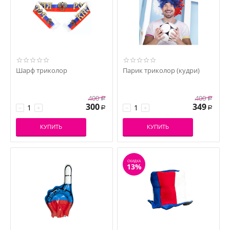
Шарф триколор
Парик триколор (кудри)
400
400
Р
Р
300
349
−
+
−
+
Р
Р
КУПИТЬ
КУПИТЬ
СКИДКА
13%