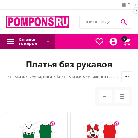
8(

Каталог
0



товаров
Платья без рукавов
/
Костюмы для черлидинга
/
Костюмы для черлидинга на заказ
/
Плать

