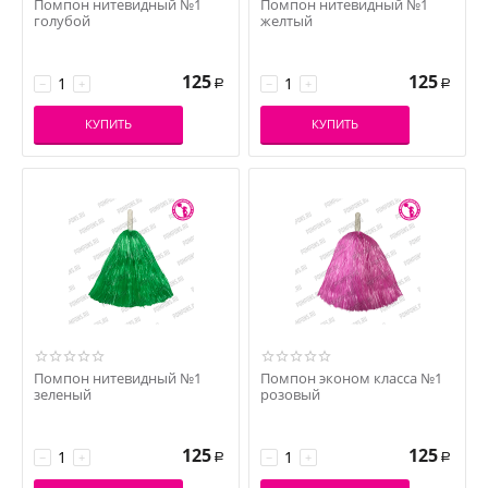
Помпон нитевидный №1
Помпон нитевидный №1
голубой
желтый
125
125
−
+
−
+
Р
Р
КУПИТЬ
КУПИТЬ
Помпон нитевидный №1
Помпон эконом класса №1
зеленый
розовый
125
125
−
+
−
+
Р
Р