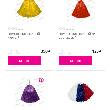
Помпон нитевидный
Помпон нитевидный №1
желтый
оранжевый
350
125
−
+
−
+
Р
Р
КУПИТЬ
КУПИТЬ