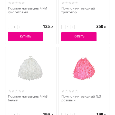
Помпон нитевидный №1
Помпон нитевидный
фиолетовый
триколор
125
350
−
+
−
+
Р
Р
КУПИТЬ
КУПИТЬ
Помпон нитевидный №3
Помпон нитевидный №3
белый
розовый
199
199
−
+
−
+
Р
Р