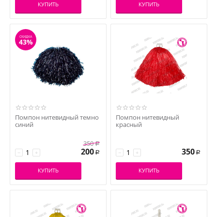
КУПИТЬ
КУПИТЬ
СКИДКА
43%
Помпон нитевидный темно
Помпон нитевидный
синий
красный
350
Р
200
350
−
+
−
+
Р
Р
КУПИТЬ
КУПИТЬ