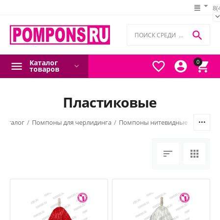
8(

Каталог
0



товаров
Пластиковые
Каталог
/
Помпоны для черлидинга
/
Помпоны нитевидные
/
Пласти

