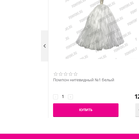

Помпон нитевидный №1 белый
1
−
+
КУПИТЬ