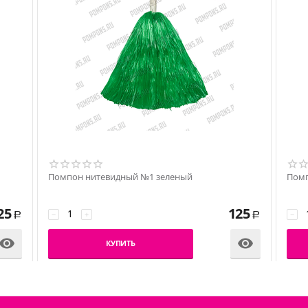
Помпон нитевидный №1 зеленый
25
125
−
+
−
Р
Р


КУПИТЬ