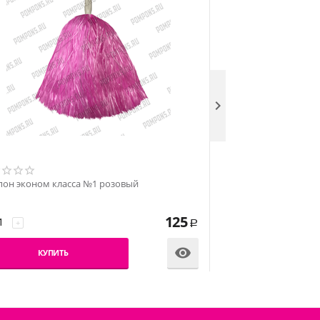

Помпон нитевидный
Помпон эконом класса №1 розовый
−
+
125
+
Р
КУПИТЬ

КУПИТЬ