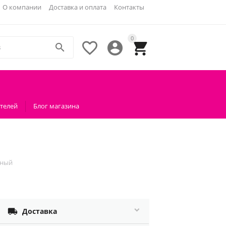
О компании
Доставка и оплата
Контакты
0




телей
Блог магазина
сный

Доставка