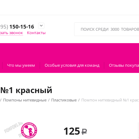
495)
150-15-16

зать звонок
Контакты
Что мы умеем
Особые условия для команд
Отзывы покупа
 №1 красный
/
Помпоны нитевидные
/
Пластиковые
/
Помпон нитевидный №1 кра
125
Р