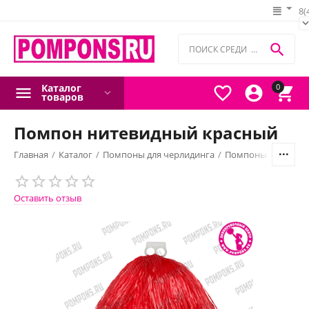
8(

Каталог
0



товаров
Помпон нитевидный красный
Главная
/
Каталог
/
Помпоны для черлидинга
/
Помпоны нитевид
Оставить отзыв