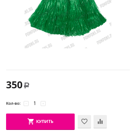
350
Р
Кол-во:
−
+
КУПИТЬ