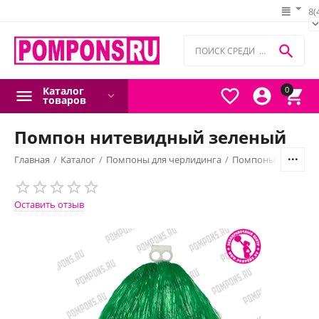
8(

Каталог
0



товаров
Помпон нитевидный зеленый
Главная
/
Каталог
/
Помпоны для черлидинга
/
Помпоны нитевид
Оставить отзыв