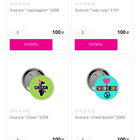
Значок "черлидинг" S098
Значок "чир-чир" S101
100
100
−
+
−
+
Р
Р
КУПИТЬ
КУПИТЬ
Значок "cheer" S058
Значок "cheerleader" S008
100
100
−
+
−
+
Р
Р