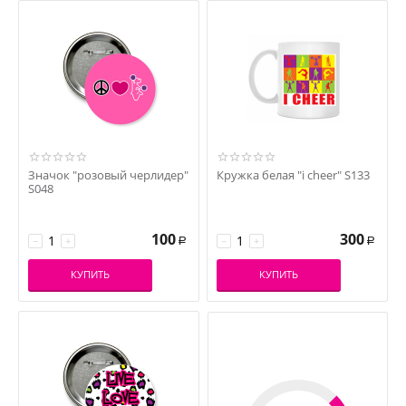
Значок "розовый черлидер"
Кружка белая "i cheer" S133
S048
100
300
−
+
−
+
Р
Р
КУПИТЬ
КУПИТЬ