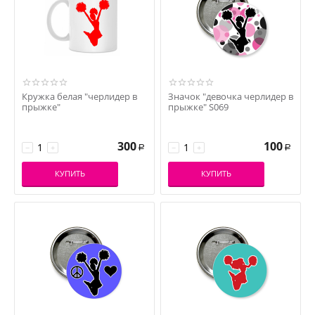
Кружка белая "черлидер в
Значок "девочка черлидер в
прыжке"
прыжке" S069
300
100
−
+
−
+
Р
Р
КУПИТЬ
КУПИТЬ