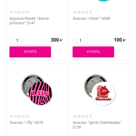
Кружка белая "dance
Значок "cheer" S049
princess" S147
300
100
−
+
−
+
Р
Р
КУПИТЬ
КУПИТЬ
Значок "i fly" S070
Значок "spirit cheerleader"
S126