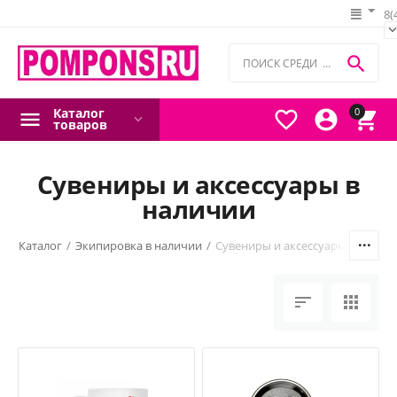
8(

Каталог
0



товаров
Сувениры и аксессуары в
наличии
я
/
Каталог
/
Экипировка в наличии
/
Сувениры и аксессуары в налич

