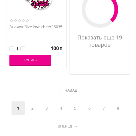
Значок "live love cheer" S035
Показать еще 19
товаров
100
−
+
Р
КУПИТЬ
НАЗАД
1
2
3
4
5
6
7
8
ВПЕРЕД