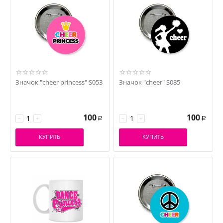
Значок "cheer princess" S053
Значок "cheer" S085
100
100
−
+
−
+
Р
Р
КУПИТЬ
КУПИТЬ