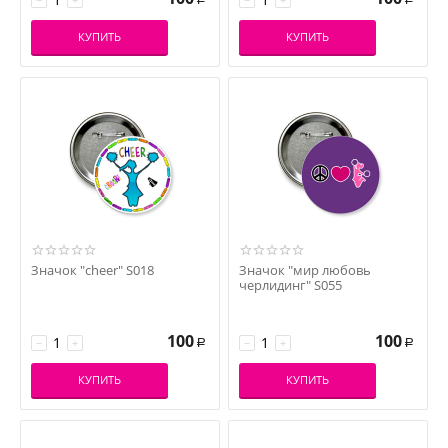
КУПИТЬ
КУПИТЬ
Значок "cheer" S018
Значок "мир любовь
черлидинг" S055
100
100
−
+
−
+
Р
Р
КУПИТЬ
КУПИТЬ