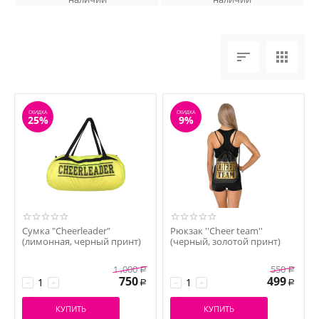


СКИДКА
СКИДКА
25%
9%
Сумка "Cheerleader"
Рюкзак ''Cheer team''
(лимонная, черный принт)
(черный, золотой принт)
1 ,000
550
Р
Р
750
499
−
+
−
+
Р
Р
КУПИТЬ
КУПИТЬ