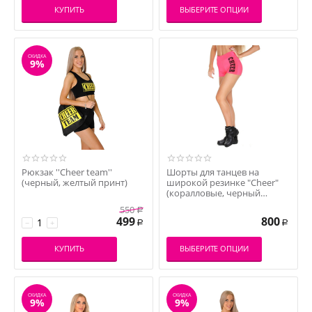
КУПИТЬ
ВЫБЕРИТЕ ОПЦИИ
СКИДКА
9%
Рюкзак ''Cheer team''
Шорты для танцев на
(черный, желтый принт)
широкой резинке "Cheer"
(коралловые, черный
принт)
550
Р
499
800
−
+
Р
Р
КУПИТЬ
ВЫБЕРИТЕ ОПЦИИ
СКИДКА
СКИДКА
9%
9%