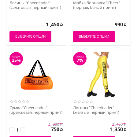
Лосины "Cheerleader"
Майка борцовка "Cheer"
(салатовые, черный принт)
(черная, белый принт)
1 ,450
990
Р
Р
ВЫБЕРИТЕ ОПЦИИ
ВЫБЕРИТЕ ОПЦИИ
СКИДКА
СКИДКА
25%
7%
Сумка "Cheerleader"
Лосины "Cheerleader"
(оранжевая, черный принт)
(желтые, черный принт)
1 ,000
1 ,450
Р
Р
750
1 ,350
−
+
Р
Р