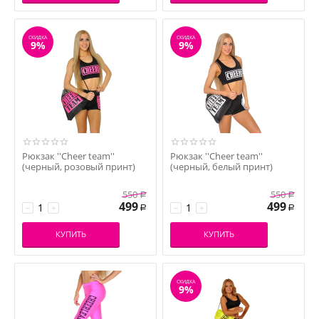
СКИДКА
СКИДКА
9%
9%
Рюкзак ''Cheer team''
Рюкзак ''Cheer team''
(черный, розовый принт)
(черный, белый принт)
550
550
Р
Р
499
499
−
+
−
+
Р
Р
КУПИТЬ
КУПИТЬ
СКИДКА
9%