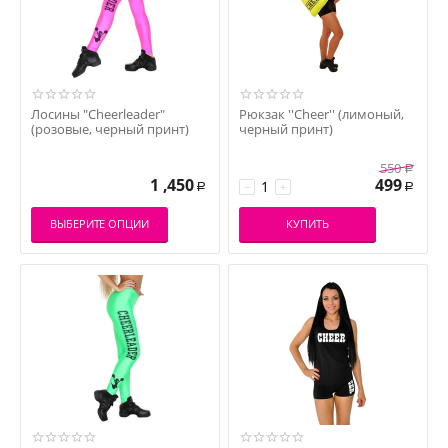
Лосины "Cheerleader"
Рюкзак ''Cheer'' (лимоный,
(розовые, черный принт)
черный принт)
550
Р
1 ,450
499
−
+
Р
Р
ВЫБЕРИТЕ ОПЦИИ
КУПИТЬ