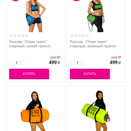
Рюкзак ''Cheer team''
Рюкзак ''Cheer team''
(черный, синий принт)
(черный, зеленый принт)
550
550
Р
Р
499
499
−
+
−
+
Р
Р
КУПИТЬ
КУПИТЬ