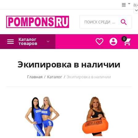
8(

Каталог
0



товаров
Экипировка в наличии
Главная
/
Каталог
/
Экипировка в наличии