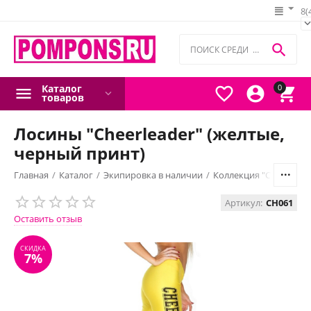
8(

Каталог
0



товаров
Лосины "Cheerleader" (желтые,
черный принт)
Главная
/
Каталог
/
Экипировка в наличии
/
Коллекция "Сheerleade
СКИДКА
Артикул:
CH061
7%
Оставить отзыв