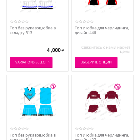
Топ без рукавов,юбка в
Топ и юбка для черлидинга,
складку 513
дизайн 446
Свяжитесь с нами насчёт
4 ,000
цены
Р
ВЫБЕРИТЕ ОПЦИИ
PRODUCT_VARIATIONS.SELECT_VARIATION
Топ без рукавов,юбка в
Топ и юбка для черлидинга,
складку 514
дизайн 437