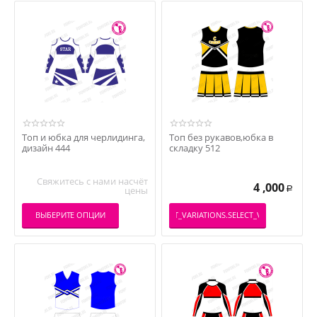
Топ и юбка для черлидинга,
Топ без рукавов,юбка в
дизайн 444
складку 512
Свяжитесь с нами насчёт
4 ,000
цены
Р
ВЫБЕРИТЕ ОПЦИИ
_PRODUCT_VARIATIONS.SELECT_VARIATION