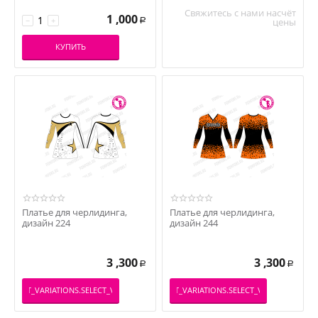
Свяжитесь с нами насчёт
1 ,000
−
+
цены
Р
КУПИТЬ
Платье для черлидинга,
Платье для черлидинга,
дизайн 224
дизайн 244
3 ,300
3 ,300
Р
Р
PRODUCT_VARIATIONS.SELECT_VARIATION
_PRODUCT_VARIATIONS.SELECT_VARIATION