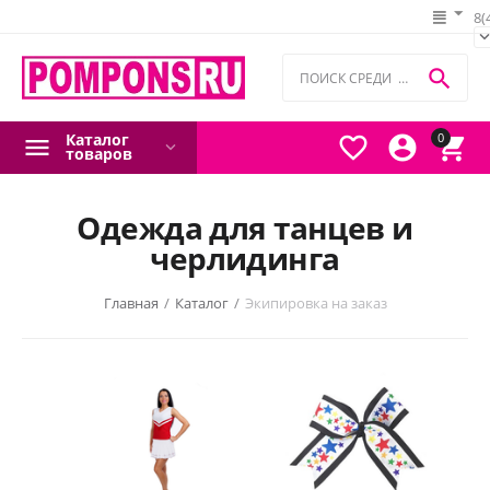
8(

Каталог
0



товаров
Одежда для танцев и
черлидинга
Главная
/
Каталог
/
Экипировка на заказ