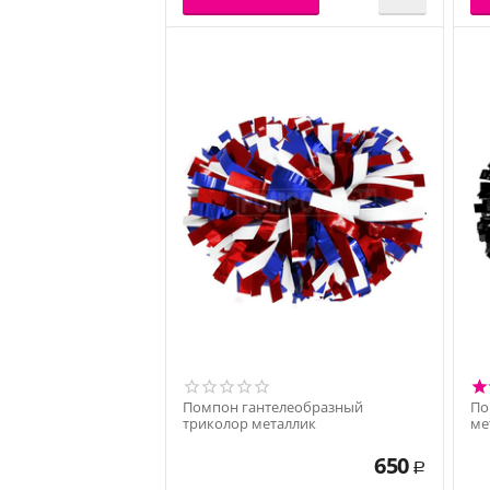
Помпон гантелеобразный
По
триколор металлик
ме
650
Р