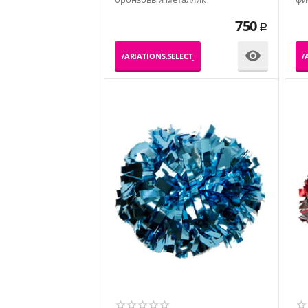
ме
750
Р

_PRODUCT_VARIATIONS.SELECT_VARIATION
_PRODUCT_VA