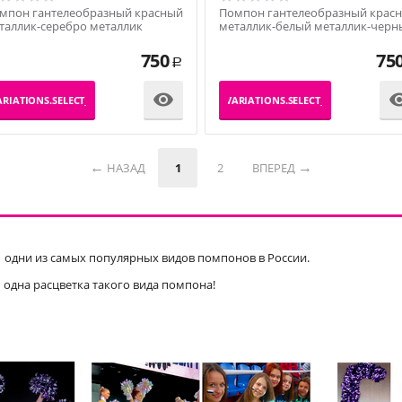
мпон гантелеобразный красный
Помпон гантелеобразный крас
таллик-серебро металлик
металлик-белый металлик-черн
металлик
750
75
Р

RIATIONS.SELECT_VARIATION
_PRODUCT_VARIATIONS.SELECT_VARIATION
НАЗАД
1
2
ВПЕРЕД
одни из самых популярных видов помпонов в России.
 одна расцветка такого вида помпона!