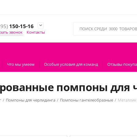
495)
150-15-16

зать звонок
Контакты
Что мы умеем
Особые условия для команд
Отзывы покупа
рованные помпоны для 
г
/
Помпоны для черлидинга
/
Помпоны гантелеобразные
/
Металлик