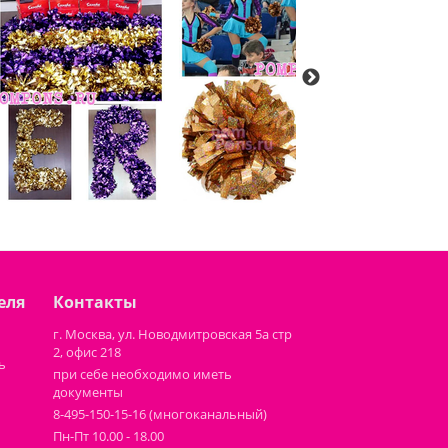
еля
Контакты
г. Москва, ул. Новодмитровская 5а стр
2, офис 218
ь
при себе необходимо иметь
документы
8-495-150-15-16 (многоканальный)
Пн-Пт 10.00 - 18.00