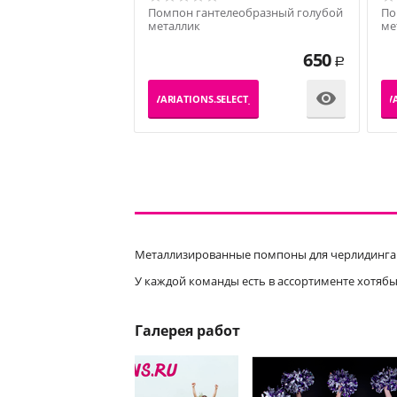
Помпон гантелеобразный голубой
По
металлик
ме
650
Р

_PRODUCT_VARIATIONS.SELECT_VARIATION
_PRODUCT_VA
Металлизированные помпоны для черлидинга 
У каждой команды есть в ассортименте хотябы
Галерея работ