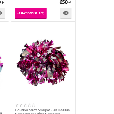
0
650
Р
Р


_PRODUCT_VARIATIONS.SELECT_VARIATION
Помпон гантелеобразный малина
ый
металлик-серебро металлик