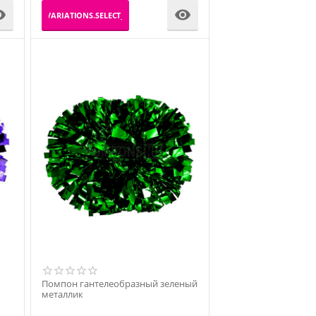


_PRODUCT_VARIATIONS.SELECT_VARIATION
Помпон гантелеобразный зеленый
металлик