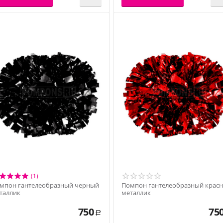
(1)
мпон гантелеобразный черный
Помпон гантелеобразный крас
таллик
металлик
750
75
Р