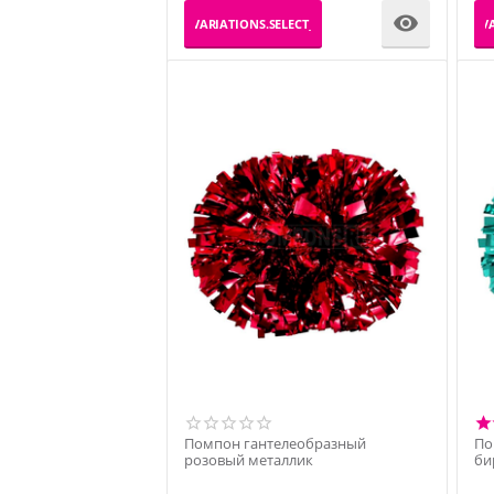

_PRODUCT_VARIATIONS.SELECT_VARIATION
_PRODUCT_VA
Помпон гантелеобразный
По
розовый металлик
би