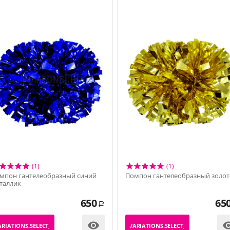
(1)
(1)
мпон гантелеобразный синий
Помпон гантелеобразный золот
таллик
650
65
Р

RIATIONS.SELECT_VARIATION
_PRODUCT_VARIATIONS.SELECT_VARIATION