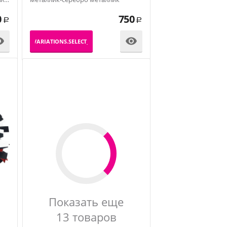
0
750
Р
Р


_PRODUCT_VARIATIONS.SELECT_VARIATION
Показать еще
13 товаров