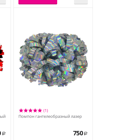
(1)
ный
Помпон гантелеобразный лазер
0
750
Р
Р