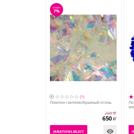
СКИДКА
7%

(1)
Помпон гантелеобразный огонь
По
ме
700
Р
650
Р

_PRODUCT_VARIATIONS.SELECT_VARIATION
_PRODUCT_VA