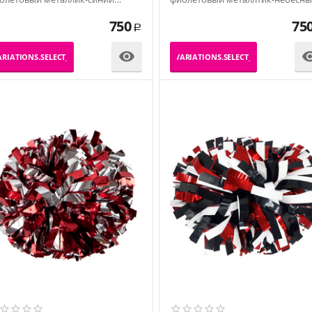
таллик-серебро
металлик-серебро
750
75
Р

RIATIONS.SELECT_VARIATION
_PRODUCT_VARIATIONS.SELECT_VARIATION