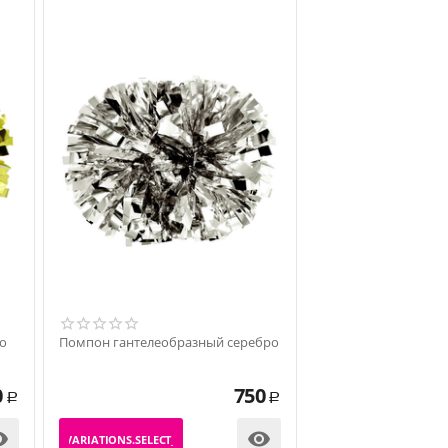
о
Помпон гантелеобразный серебро
0
750
Р
Р


_PRODUCT_VARIATIONS.SELECT_VARIATION