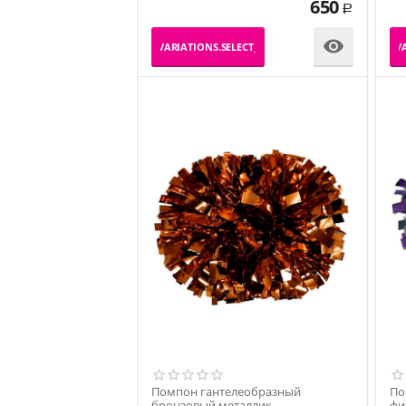
650
Р

_PRODUCT_VARIATIONS.SELECT_VARIATION
_PRODUCT_VA
Помпон гантелеобразный
По
бронзовый металлик
фи