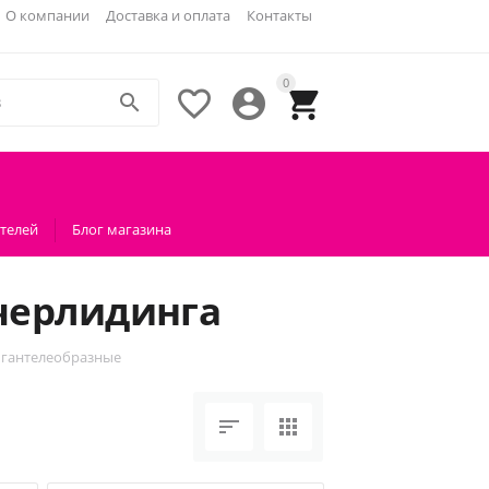
О компании
Доставка и оплата
Контакты
0




телей
Блог магазина
черлидинга
 гантелеобразные

