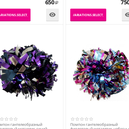
650
75
Р

RIATIONS.SELECT_VARIATION
_PRODUCT_VARIATIONS.SELECT_VARIATION
мпон гантелеобразный
Помпон гантелеобразный
олетовый металлик-синий
фиолетовый металлтик-небесн