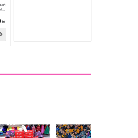
ный
ый
0
Р
