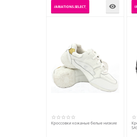

_PRODUCT_VARIATIONS.SELECT_VARIATION
_PRODUCT_VA
Кроссовки кожаные белые низкие
Кр
SA