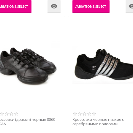

RIATIONS.SELECT_VARIATION
_PRODUCT_VARIATIONS.SELECT_VARIATION
оссовки (дракон) черные 8860
Кроссовки черные низкие с
SAN
серебряными полосами