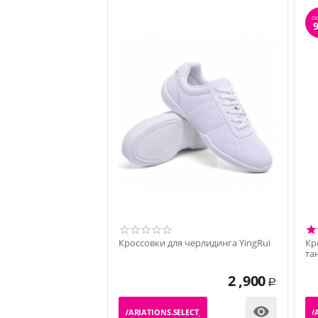
СК
Кроссовки для черлидинга YingRui
Кр
та
2 ,900
Р

_PRODUCT_VARIATIONS.SELECT_VARIATION
_PRODUCT_VA