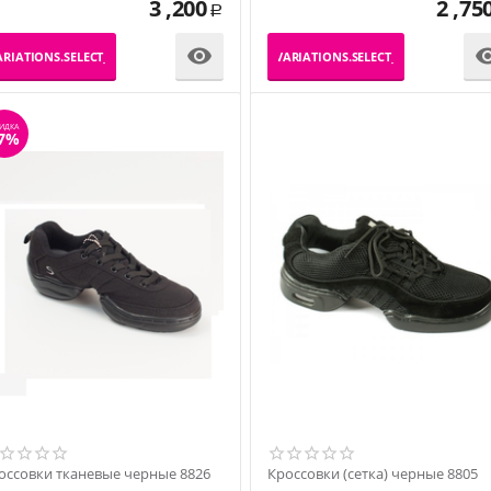
3 ,200
2 ,75
Р

RIATIONS.SELECT_VARIATION
_PRODUCT_VARIATIONS.SELECT_VARIATION
ИДКА
7%
оссовки тканевые черные 8826
Кроссовки (сетка) черные 8805