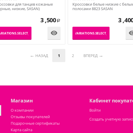
оссовки для танцев кожаные
Кроссовки белые низкие с белы
ерные, низкие, SASAN)
полосами 8823 SASAN
3 ,500
3 ,40
Р

RIATIONS.SELECT_VARIATION
_PRODUCT_VARIATIONS.SELECT_VARIATION
НАЗАД
1
2
ВПЕРЕД
Магазин
Кабинет покупат
О компании
Войти
Отзывы покупателей
Создать учетную запис
Подарочные сертификаты
Карта сайта