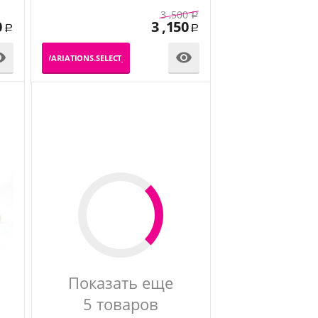
3 ,500
Р
0
3 ,150
Р
Р


_PRODUCT_VARIATIONS.SELECT_VARIATION
Показать еще
5 товаров