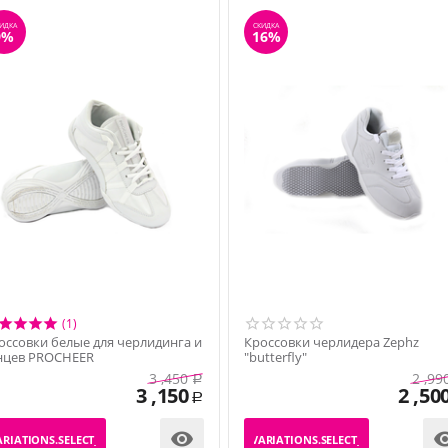
ИДКА
СКИДКА
9%
16%
(1)
оссовки белые для черлидинга и
Кроссовки черлидера Zephz
нцев PROCHEER
"butterfly"
3 ,450
2 ,99
Р
3 ,150
2 ,50
Р

RIATIONS.SELECT_VARIATION
_PRODUCT_VARIATIONS.SELECT_VARIATION