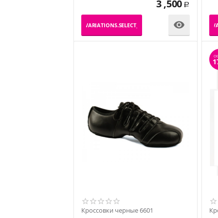
3 ,500
Р

_PRODUCT_VARIATIONS.SELECT_VARIATION
_PRODUCT_VA
СК
1
Кроссовки черные 6601
Кр