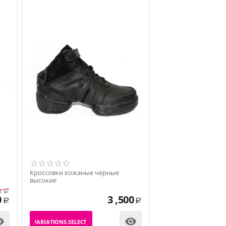
Кроссовки кожаные черные
высокие
0
Р
0
3 ,500
Р
Р


_PRODUCT_VARIATIONS.SELECT_VARIATION