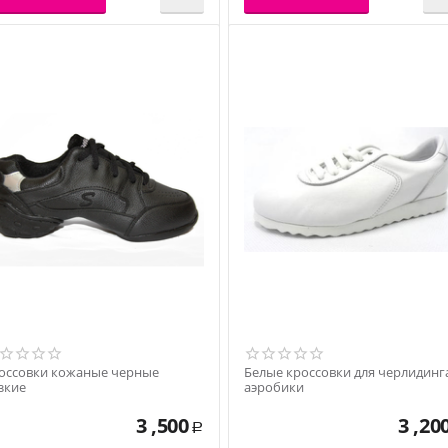
оссовки кожаные черные
Белые кроссовки для черлидинг
зкие
аэробики
3 ,500
3 ,20
Р