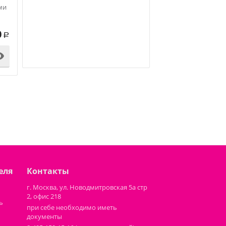
ми
0
Р

еля
Контакты
г. Москва, ул. Новодмитровская 5а стр
2, офис 218
ь
при себе необходимо иметь
документы