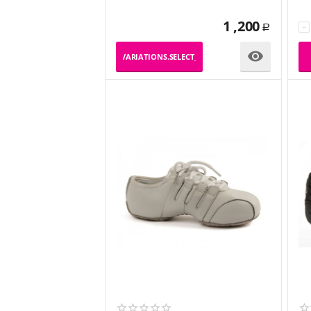
1 ,200
−
Р

_PRODUCT_VARIATIONS.SELECT_VARIATION