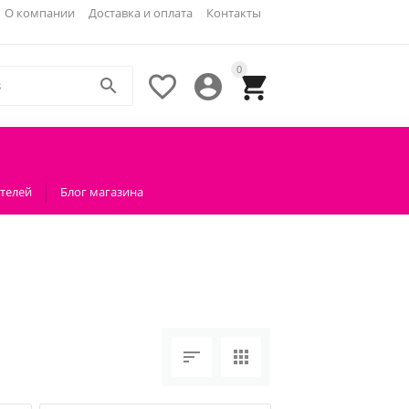
О компании
Доставка и оплата
Контакты
0




телей
Блог магазина

