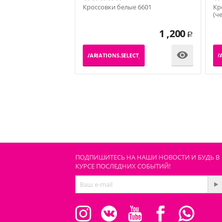
Кроссовки белые 6601
Кр
(ч
1 ,200
Р

_PRODUCT_VARIATIONS.SELECT_VARIATION
_PRODUCT_VA
ПОДПИШИТЕСЬ НА НАШИ НОВОСТИ И БУДЬ В
КУРСЕ ПОСЛЕДНИХ СОБЫТИЙ!