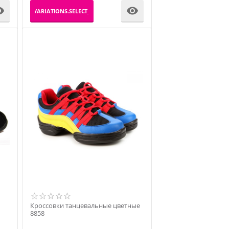


_PRODUCT_VARIATIONS.SELECT_VARIATION
Кроссовки танцевальные цветные
8858