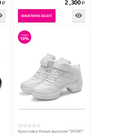
0
2 ,300
Р
Р


_PRODUCT_VARIATIONS.SELECT_VARIATION
СКИДКА
10%
Кроссовки белые высокие "SPORT"