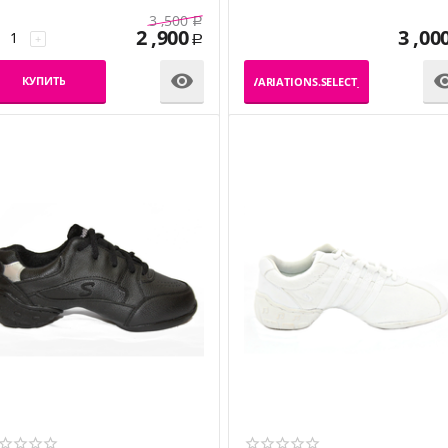
3 ,500
Р
2 ,900
3 ,00
+
Р

КУПИТЬ
_PRODUCT_VARIATIONS.SELECT_VARIATION