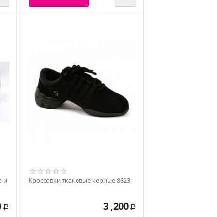
а и
Кроссовки тканевые черные 8823
0
3 ,200
Р
Р