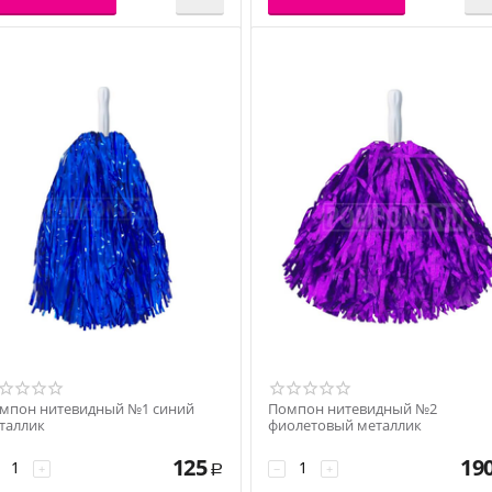
мпон нитевидный №1 синий
Помпон нитевидный №2
таллик
фиолетовый металлик
125
19
+
−
+
Р