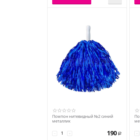
Помпон нитевидный №2 синий
По
металлик
ме
190
−
+
−
Р