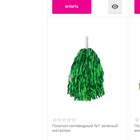

КУПИТЬ
Помпон нитевидный №1 зеленый
По
металлик
ме