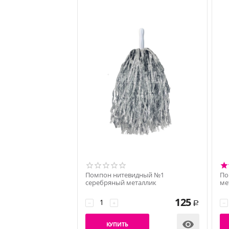
Помпон нитевидный №1
По
серебряный металлик
ме
125
−
+
−
Р

КУПИТЬ