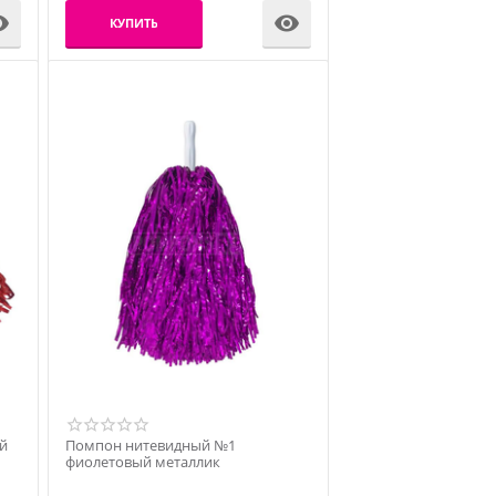


КУПИТЬ
й
Помпон нитевидный №1
фиолетовый металлик