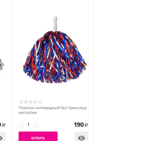
Помпон нитевидный №2 триколор
металлик
0
190
−
+
Р
Р


КУПИТЬ