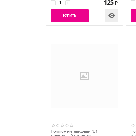
125
−
+
−
Р

КУПИТЬ
Помпон нитевидный №1
По
малиновый металлик
ме