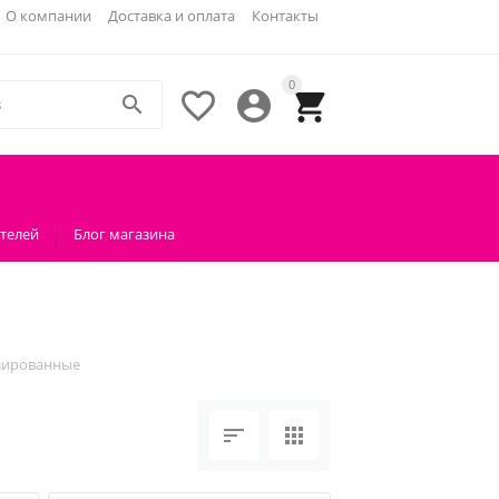
О компании
Доставка и оплата
Контакты
0




телей
Блог магазина
зированные

