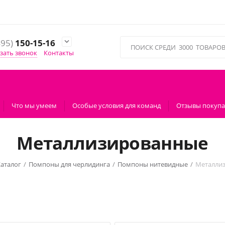
495)
150-15-16

зать звонок
Контакты
Что мы умеем
Особые условия для команд
Отзывы покупа
Металлизированные
аталог
/
Помпоны для черлидинга
/
Помпоны нитевидные
/
Металли