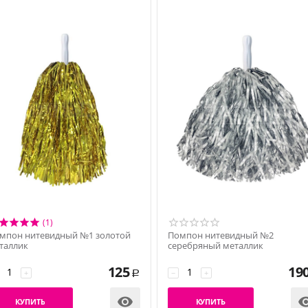
(1)
мпон нитевидный №1 золотой
Помпон нитевидный №2
таллик
серебряный металлик
125
19
+
−
+
Р

КУПИТЬ
КУПИТЬ