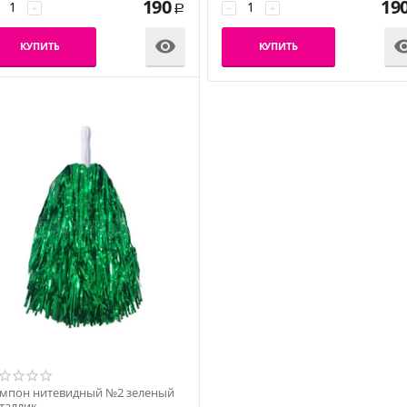
190
19
+
−
+
Р

КУПИТЬ
КУПИТЬ
мпон нитевидный №2 зеленый
таллик