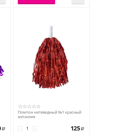
Помпон нитевидный №1 красный
металлик
0
125
−
+
Р
Р