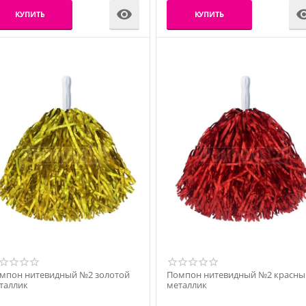

КУПИТЬ
КУПИТЬ
мпон нитевидный №2 золотой
Помпон нитевидный №2 красны
таллик
металлик