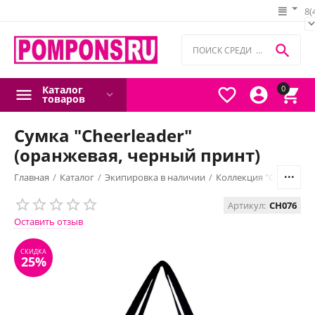
8(

Каталог
0



товаров
Сумка "Cheerleader"
(оранжевая, черный принт)
Главная
/
Каталог
/
Экипировка в наличии
/
Коллекция "Сheerleade
СКИДКА
Артикул:
CH076
25%
Оставить отзыв