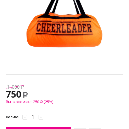
1 ,000
Р
750
Р
Вы экономите:
250
(
25
%)
Р
Кол-во:
−
+