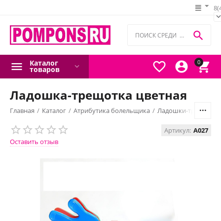
8(

Каталог
0



товаров
Ладошка-трещотка цветная
Главная
/
Каталог
/
Атрибутика болельщика
/
Ладошки-трещотки
Артикул:
A027
Оставить отзыв