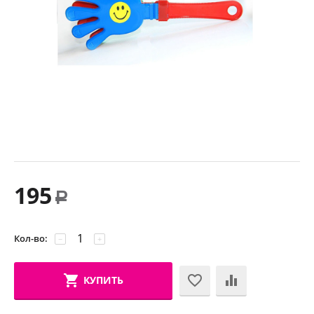
195
Р
Кол-во:
−
+
КУПИТЬ