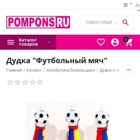
8(

Каталог
0



товаров
Дудка "Футбольный мяч"
Главная
/
Каталог
/
Атрибутика болельщика
/
Дудки и трещотки 