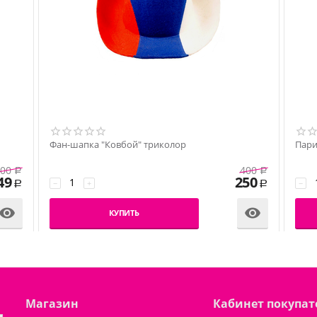
Фан-шапка "Ковбой" триколор
Пари
00
400
Р
Р
49
250
−
+
−
Р
Р


КУПИТЬ
Магазин
Кабинет покупат