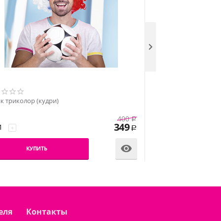

Фан-шапка "Ирокез"
к триколор (кудри)
400
−
+
Р
349
+
Р
КУПИТЬ

КУПИТЬ
еля
Контакты