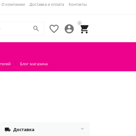
О компании
Доставка и оплата
Контакты
0




телей
Блог магазина

Доставка