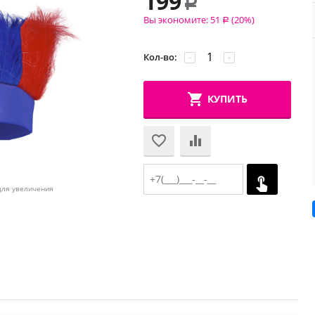
199
Р
Вы экономите:
51
(
20
%)
Р
Кол-во:
−
+
КУПИТЬ
для увеличения