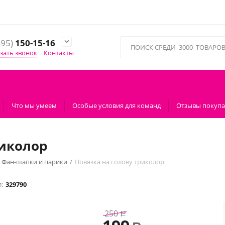
495)
150-15-16

зать звонок
Контакты
Что мы умеем
Особые условия для команд
Отзывы покупа
риколор
Фан-шапки и парики
/
Повязка на голову триколор
:
329790
250
Р