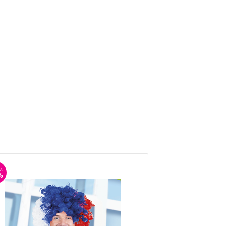
А
СКИДКА
%
46%