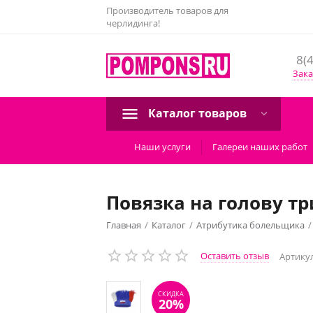
Производитель товаров для
черлидинга!
8(
Зака
Каталог товаров
Наши услуги
Галереи наших работ
Повязка на голову т
Главная
/
Каталог
/
Атрибутика болельщика
/
СКИДКА
20%
Оставить отзыв
Артикул