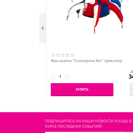

Фан-шапка "Скомороха №1" триколор
4
3
−
+
КУПИТЬ
ПОДПИШИТЕСЬ НА НАШИ НОВОСТИ И БУДЬ В
КУРСЕ ПОСЛЕДНИХ СОБЫТИЙ!