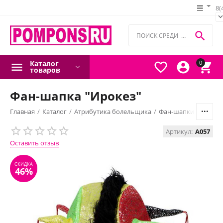
8(

Каталог
0



товаров
Фан-шапка "Ирокез"
Главная
/
Каталог
/
Атрибутика болельщика
/
Фан-шапки и парик
Артикул:
A057
СКИДКА
46%
Оставить отзыв