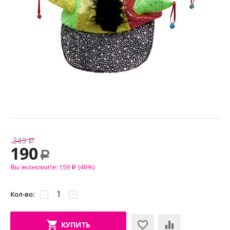
349
Р
190
Р
Вы экономите:
159
(
46
%)
Р
Кол-во:
−
+
КУПИТЬ