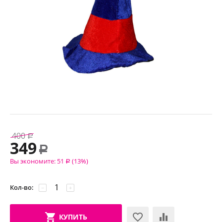
400
Р
349
Р
Вы экономите:
51
(
13
%)
Р
Кол-во:
−
+
КУПИТЬ