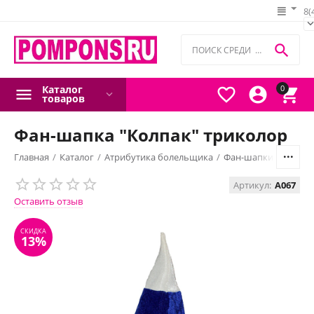
8(

Каталог
0



товаров
Фан-шапка "Колпак" триколор
Главная
/
Каталог
/
Атрибутика болельщика
/
Фан-шапки и парик
Артикул:
A067
СКИДКА
13%
Оставить отзыв