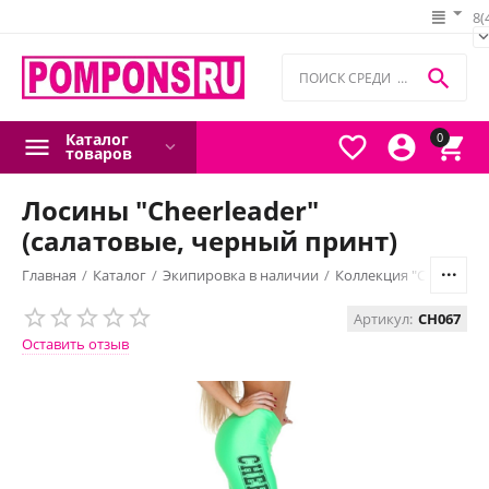
8(

Каталог
0



товаров
Лосины "Cheerleader"
(салатовые, черный принт)
Главная
/
Каталог
/
Экипировка в наличии
/
Коллекция "Сheerleade
Артикул:
CH067
Оставить отзыв