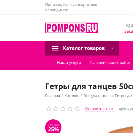
Производитель товаров для
черлидинга!
8(
Зака
Каталог товаров
Наши услуги
Галереи наших работ
Гетры для танцев 50
Главная
/
Каталог
/
Все для танцев
/
Гетры для
СКИДКА
25%
Оставить отзыв
Артикул