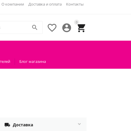
О компании
Доставка и оплата
Контакты
0




телей
Блог магазина

Доставка