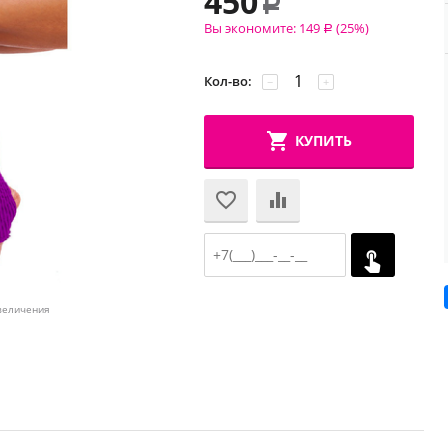
450
Р
Вы экономите:
149
(
25
%)
Р
Кол-во:
−
+
КУПИТЬ
величения