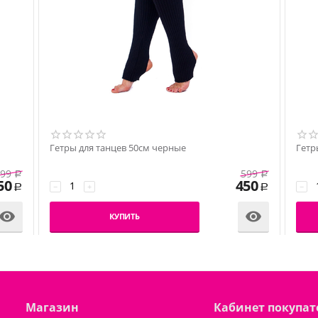
Гетры для танцев 50см черные
Гетр
99
599
Р
Р
50
450
−
+
−
Р
Р


КУПИТЬ
Магазин
Кабинет покупат