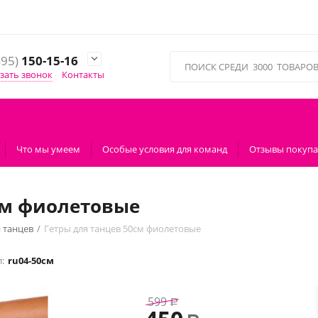
495)
150-15-16

зать звонок
Контакты
Что мы умеем
Особые условия для команд
Отзывы покупа
см фиолетовые
 танцев
/
Гетры для танцев 50см фиолетовые
:
ru04-50см
599
Р