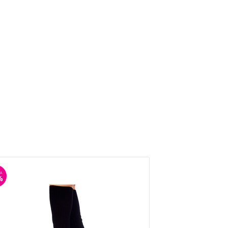
А
СКИДКА
%
25%