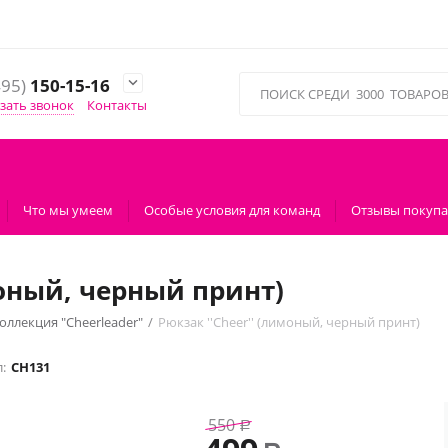
495)
150-15-16

зать звонок
Контакты
Что мы умеем
Особые условия для команд
Отзывы покупа
моный, черный принт)
оллекция "Сheerleader"
/
Рюкзак ''Cheer'' (лимоный, черный принт)
:
CH131
550
Р