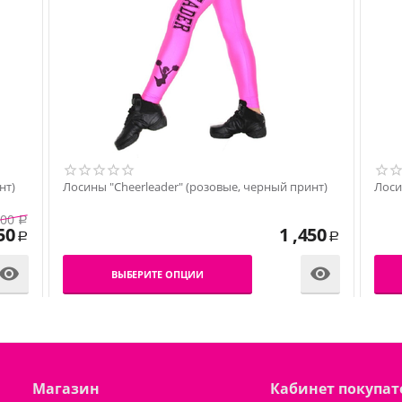
нт)
Лосины "Cheerleader" (розовые, черный принт)
Лоси
000
Р
50
1 ,450
Р
Р


ВЫБЕРИТЕ ОПЦИИ
Магазин
Кабинет покупат