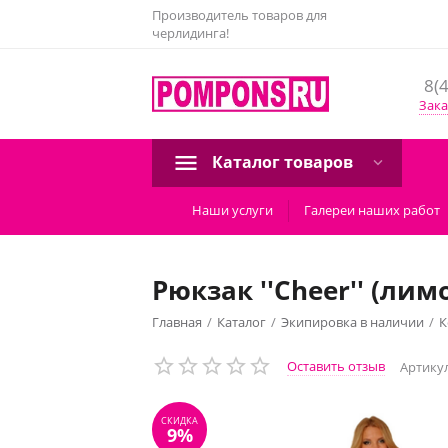
Производитель товаров для
черлидинга!
8(
Зака
Каталог товаров
Наши услуги
Галереи наших работ
Рюкзак ''Cheer'' (ли
Главная
/
Каталог
/
Экипировка в наличии
/
К
СКИДКА
9%
Оставить отзыв
Артикул