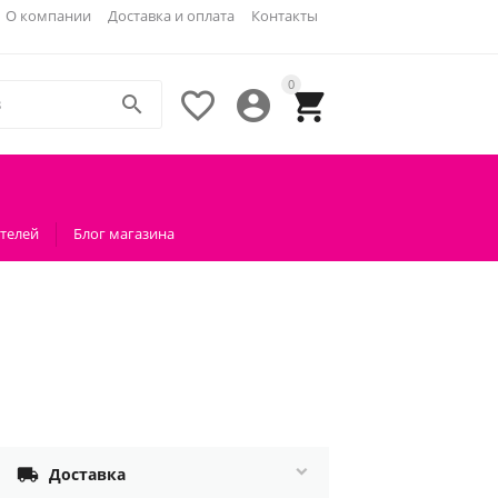
О компании
Доставка и оплата
Контакты
0




телей
Блог магазина

Доставка