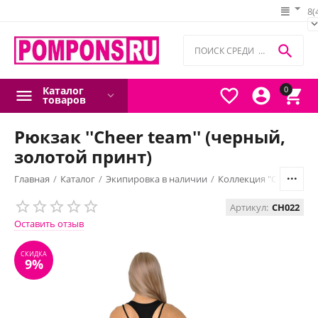
8(

Каталог
0



товаров
Рюкзак ''Cheer team'' (черный,
золотой принт)
Главная
/
Каталог
/
Экипировка в наличии
/
Коллекция "Cheer tea
СКИДКА
Артикул:
CH022
9%
Оставить отзыв