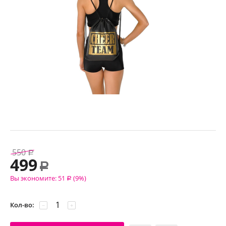
550
Р
499
Р
Вы экономите:
51
(
9
%)
Р
Кол-во:
−
+