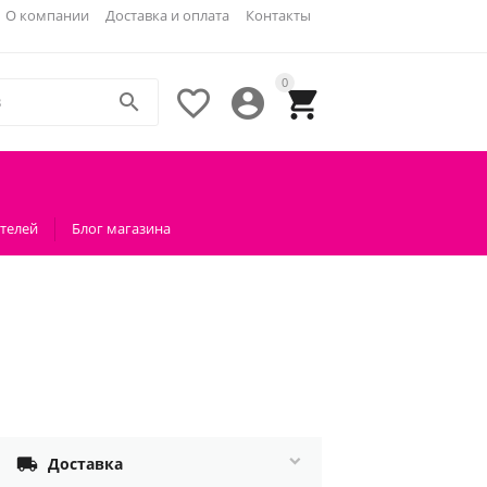
О компании
Доставка и оплата
Контакты
0




телей
Блог магазина

Доставка