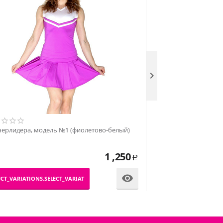

Топ черлидера, моде
черлидера, модель №1 (фиолетово-белый)
1 ,250
Р
_PRODUCT_VARIATIONS.SE

CT_VARIATIONS.SELECT_VARIATION