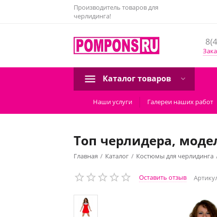
Производитель товаров для
черлидинга!
8(
Зака
Каталог товаров
Наши услуги
Галереи наших работ
Топ черлидера, моде
Главная
/
Каталог
/
Костюмы для черлидинга
Топ черлидера, модель №1 (красно-белый)
Оставить отзыв
Артикул