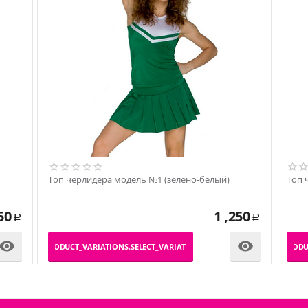
Топ черлидера модель №1 (зеленo-белый)
Топ 
50
1 ,250
Р
Р


_PRODUCT_VARIATIONS.SELECT_VARIATION
_PRODU