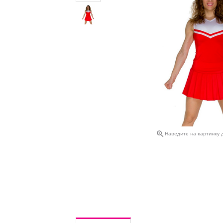

Наведите на картинку 