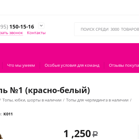
495)
150-15-16

зать звонок
Контакты
Что мы умеем
Особые условия для команд
Отзывы покупа
ль №1 (красно-белый)
/
Топы, юбки, шорты в наличии
/
Топы для черлидинга в наличии
/
:
K011
1 ,250
Р