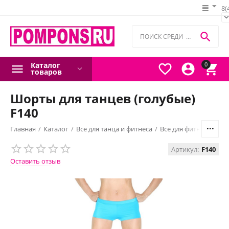
8(

Каталог
0



товаров
Шорты для танцев (голубые)
F140
Главная
/
Каталог
/
Все для танца и фитнеса
/
Все для фитнеса
/
Шор
Артикул:
F140
Оставить отзыв