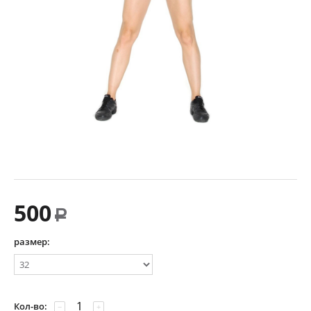
500
Р
размер:
Кол-во:
−
+