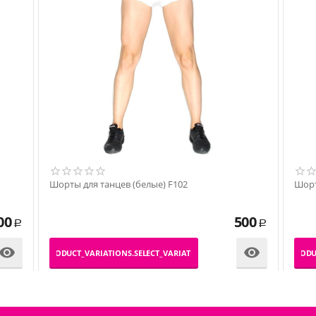
Шорты для танцев (белые) F102
Шорт
00
500
Р
Р


_PRODUCT_VARIATIONS.SELECT_VARIATION
_PRODU