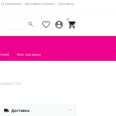
О компании
Доставка и оплата
Контакты
0




телей
Блог магазина
атовые) F135

Доставка