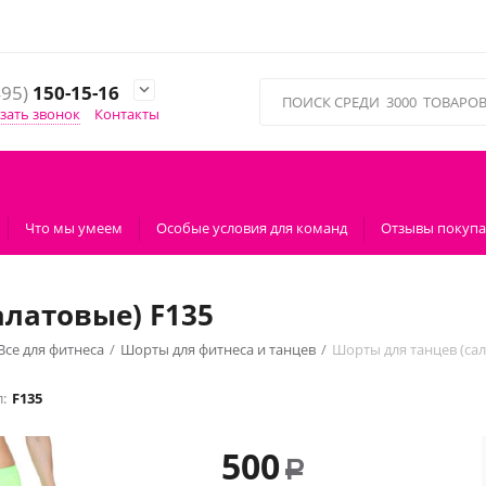
495)
150-15-16

зать звонок
Контакты
Что мы умеем
Особые условия для команд
Отзывы покупа
алатовые) F135
Все для фитнеса
/
Шорты для фитнеса и танцев
/
Шорты для танцев (сал
:
F135
500
Р