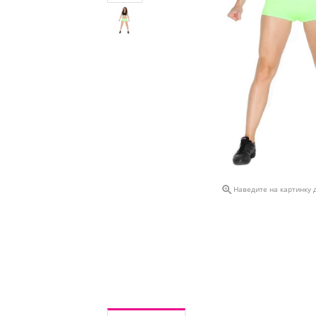

Наведите на картинку 