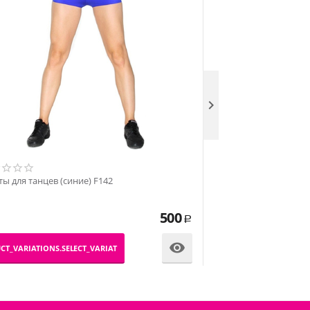

Шорты для танцев (к
ы для танцев (синие) F142
500
Р
_PRODUCT_VARIATIONS.SE

CT_VARIATIONS.SELECT_VARIATION