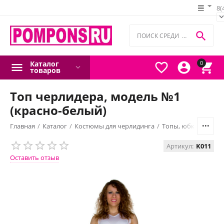
8(

Каталог
0



товаров
Топ черлидера, модель №1
(красно-белый)
Главная
/
Каталог
/
Костюмы для черлидинга
/
Топы, юбки, шорты
Артикул:
K011
Оставить отзыв