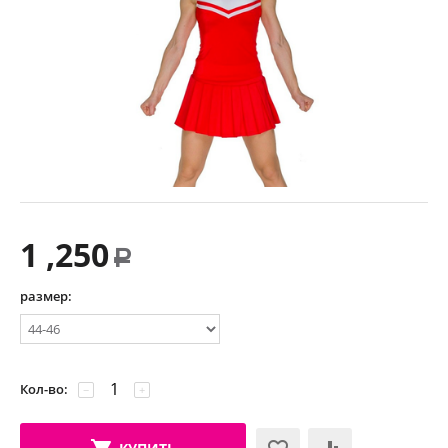
1 ,250
Р
размер:
Кол-во:
−
+