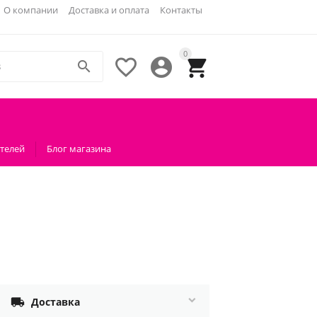
О компании
Доставка и оплата
Контакты
0




телей
Блог магазина

Доставка