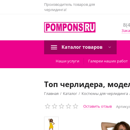
Производитель товаров для
черлидинга!
8(
Зака
Каталог товаров
Наши услуги
Галереи наших работ
Топ черлидера, моде
Главная
/
Каталог
/
Костюмы для черлидинга
Топ черлидера, модель №1 (желто-белый)
Оставить отзыв
Артикул