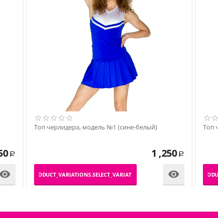
Топ черлидера, модель №1 (сине-белый)
Топ 
50
1 ,250
Р
Р


_PRODUCT_VARIATIONS.SELECT_VARIATION
_PRODU