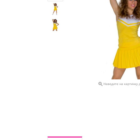

Наведите на картинку 