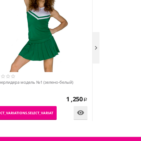

Топ черлидера, мод
черлидера модель №1 (зеленo-белый)
1 ,250
Р
_PRODUCT_VARIATIONS.SE

CT_VARIATIONS.SELECT_VARIATION