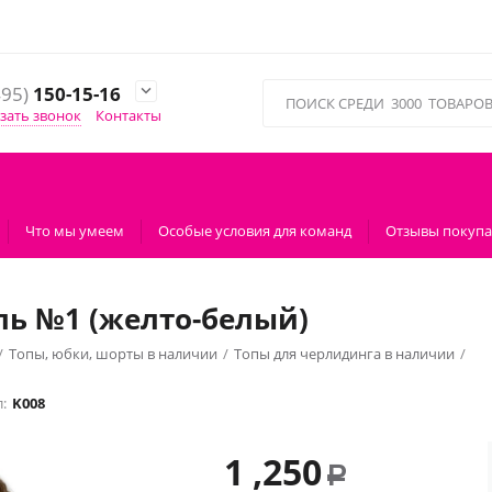
495)
150-15-16

зать звонок
Контакты
Что мы умеем
Особые условия для команд
Отзывы покупа
ль №1 (желто-белый)
/
Топы, юбки, шорты в наличии
/
Топы для черлидинга в наличии
/
:
K008
1 ,250
Р