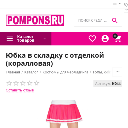
8(

Каталог
0



товаров
Юбка в складку с отделкой
(коралловая)
Главная
/
Каталог
/
Костюмы для черлидинга
/
Топы, юбки, шорты
Артикул:
K044
Оставить отзыв