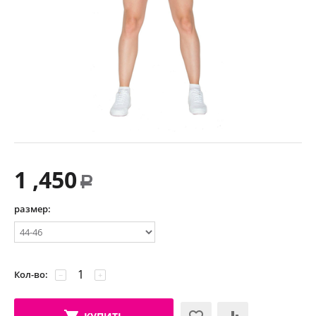
1 ,450
Р
размер:
Кол-во:
−
+