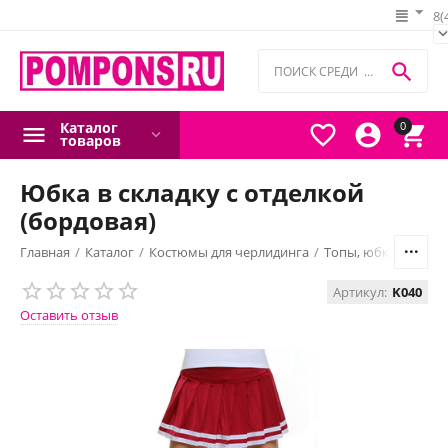
8(

Каталог
0



товаров
Юбка в складку с отделкой
(бордовая)
Главная
/
Каталог
/
Костюмы для черлидинга
/
Топы, юбки, шорты
Артикул:
K040
Оставить отзыв