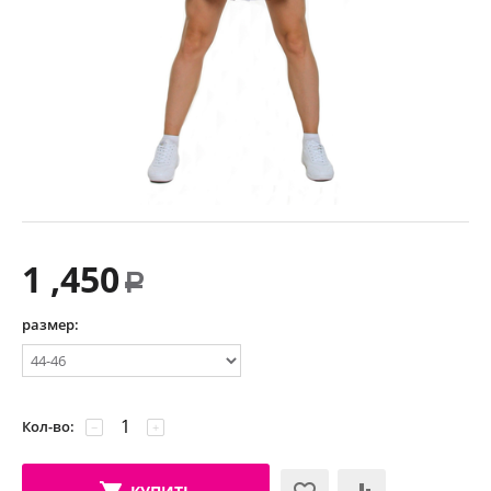
1 ,450
Р
размер:
Кол-во:
−
+