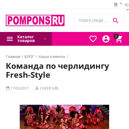
8(

Каталог
0



товаров
Главная
/
БЛОГ
/
Наши клиенты
/
Команда по черлидингу
Команда по черлидингу Fresh-Style
Fresh-Style
17/02/2017

CHEER GIRL
