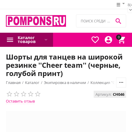
8(

Каталог
0



товаров
Шорты для танцев на широкой
резинке ''Cheer team'' (черные,
голубой принт)
Главная
/
Каталог
/
Экипировка в наличии
/
Коллекция "Cheer tea
Артикул:
CH046
Оставить отзыв