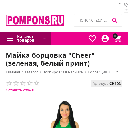
8(

Каталог
0



товаров
Майка борцовка "Cheer"
(зеленая, белый принт)
Главная
/
Каталог
/
Экипировка в наличии
/
Коллекция "Сheerleadi
Артикул:
CH102
Оставить отзыв