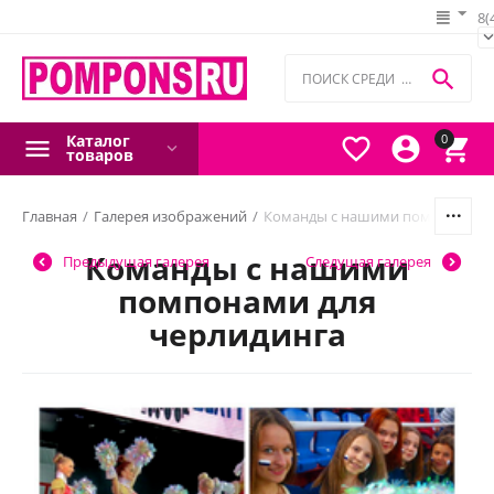
8(

Каталог
0



товаров
Главная
/
Галерея изображений
/
Команды с нашими помпонами д
Команды с нашими
Предыдущая галерея
Следущая галерея
помпонами для
черлидинга