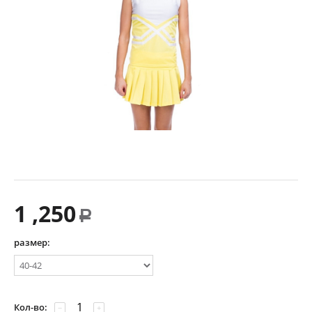
1 ,250
Р
размер:
Кол-во:
−
+