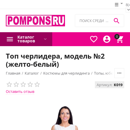
8(

Каталог
0



товаров
Топ черлидера, модель №2
(желто-белый)
Главная
/
Каталог
/
Костюмы для черлидинга
/
Топы, юбки, шорты
Артикул:
K019
Оставить отзыв