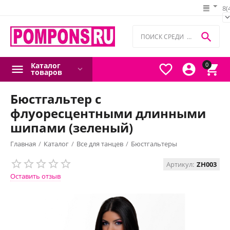
8(

Каталог
0



товаров
Бюстгальтер с
флуоресцентными длинными
шипами (зеленый)
Главная
/
Каталог
/
Все для танцев
/
Бюстгальтеры
Артикул:
ZH003
Оставить отзыв