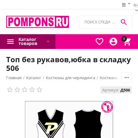
8(

Каталог
0



товаров
Топ без рукавов,юбка в складку
506
Главная
/
Каталог
/
Костюмы для черлидинга
/
Костюмы для черли
Артикул:
Д506