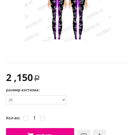
2 ,150
Р
размер костюма:
Кол-во:
−
+