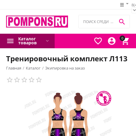
8(

Каталог
0



товаров
Тренировочный комплект Л113
Главная
/
Каталог
/
Экипировка на заказ