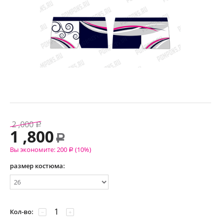
2 ,000
Р
1 ,800
Р
Вы экономите:
200
(
10
%)
Р
размер костюма:
Кол-во:
−
+