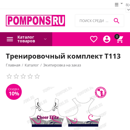
8(

Каталог
0



товаров
Тренировочный комплект Т113
Главная
/
Каталог
/
Экипировка на заказ
СКИДКА
10%