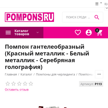
8(

Каталог
0



товаров
Помпон гантелеобразный
(Красный металлик - Белый
металлик - Серебряная
голография)
Главная
/
Каталог
/
Помпоны для черлидинга
/
Помпоны гантелео
Артикул:
P113
Оставить отзыв