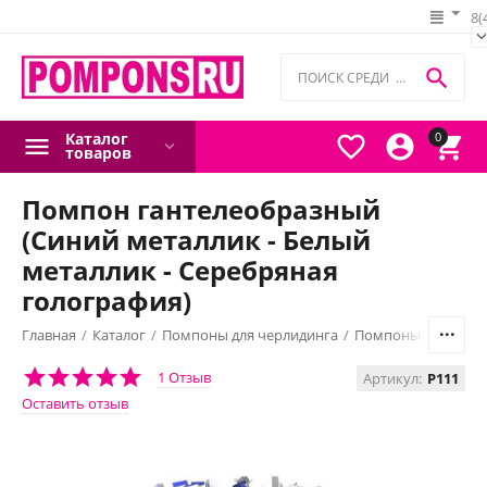
8(

Каталог
0



товаров
Помпон гантелеобразный
(Синий металлик - Белый
металлик - Серебряная
голография)
Главная
/
Каталог
/
Помпоны для черлидинга
/
Помпоны гантелео
1 Отзыв
Артикул:
P111
Оставить отзыв