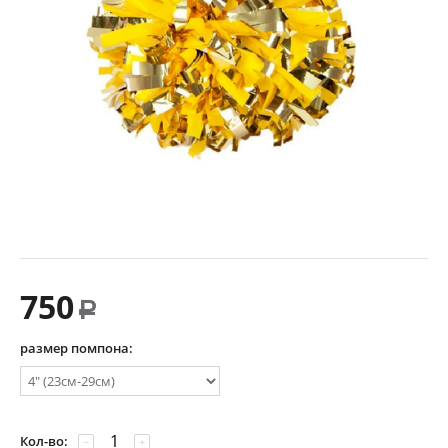
750
Р
размер помпона:
Кол-во:
−
+