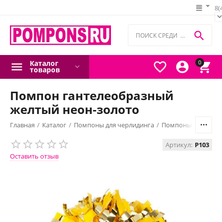
8(

Каталог
0



товаров
Помпон гантелеобразный
желтый неон-золото
Главная
/
Каталог
/
Помпоны для черлидинга
/
Помпоны гантелео
Артикул:
P103
Оставить отзыв