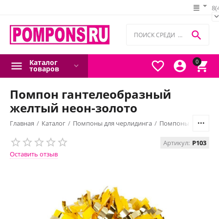
8(

Каталог
0



товаров
Помпон гантелеобразный
желтый неон-золото
Главная
/
Каталог
/
Помпоны для черлидинга
/
Помпоны гантелео
Артикул:
P103
Оставить отзыв