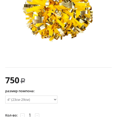
750
Р
размер помпона:
Кол-во:
−
+