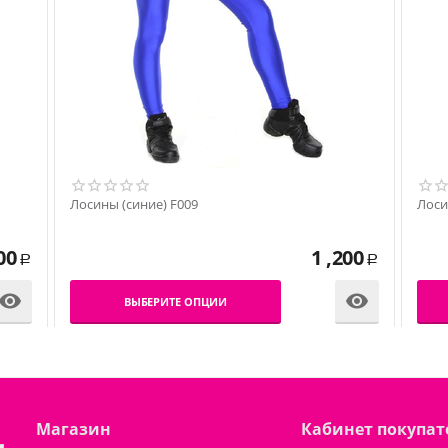
Лосины (синие) F009
Лоси
00
1 ,200
Р
Р


ВЫБЕРИТЕ ОПЦИИ
Магазин
Кабинет покупат