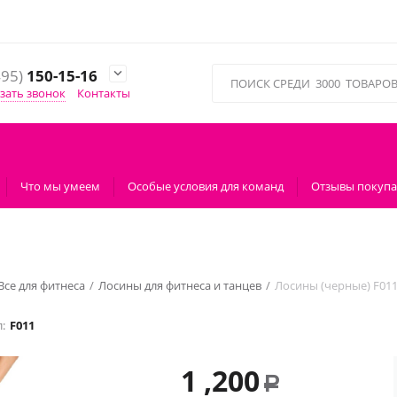
495)
150-15-16

зать звонок
Контакты
Что мы умеем
Особые условия для команд
Отзывы покупа
1
Все для фитнеса
/
Лосины для фитнеса и танцев
/
Лосины (черные) F01
:
F011
1 ,200
Р