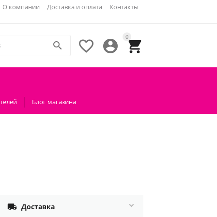
О компании
Доставка и оплата
Контакты
0




телей
Блог магазина
1

Доставка