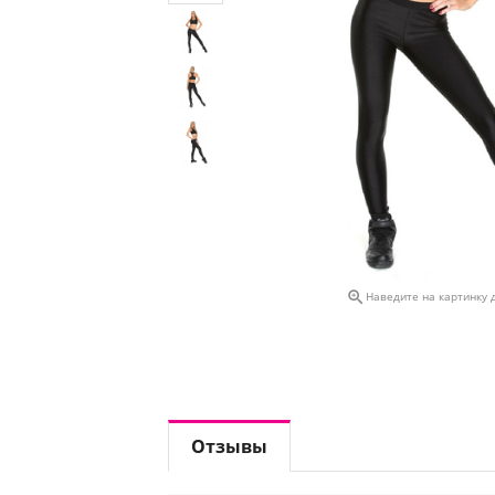

Наведите на картинку 
Отзывы