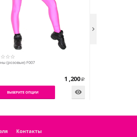

Лосины (желтые) F00
ны (розовые) F007
1 ,200
Р
ВЫБЕРИТЕ О

ВЫБЕРИТЕ ОПЦИИ
еля
Контакты