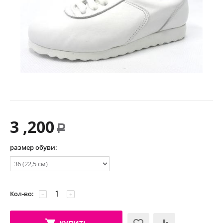
3 ,200
Р
размер обуви:
Кол-во:
−
+