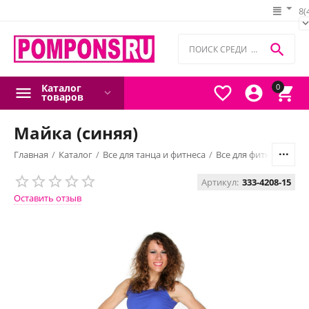
8(

Каталог
0



товаров
Майка (синяя)
Главная
/
Каталог
/
Все для танца и фитнеса
/
Все для фитнеса
/
Топ
Артикул:
333-4208-15
Оставить отзыв